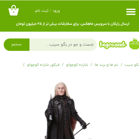
ورود
/
ثبت نام
۰
حساب کاربری من
ارسال رایگان با سرویس ماهِکس، برای سفارشات بیش تر از ۲۵ میلیون تومان
تغییر گذر واژه
سفارشات
جستجو
خروج از حساب کاربری
گو سیب
تم ها و برند ها
شازده کوچولو
فیگور شازده کوچولو
y with Dobby