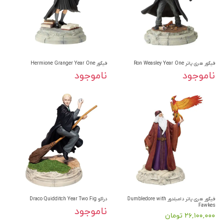
فیگور هری پاتر Ron Weasley Year One
فیگور Hermione Granger Year One
ناموجود
ناموجود
فیگور هری پاتر دامبلدور Dumbledore with
دراکو Draco Quidditch Year Two Fig
Fawkes
ناموجود
۲۶,۱۰۰,۰۰۰ تومان