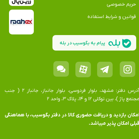
حریم خصوصی
قوانین و شرایط استفاده
پیام به بگوسیب در بله
آدرس دفتر: مشهد، بلوار فردوسی، بلوار جانباز، جانباز ۲ ( جنب
جتمع پاژ )، بین توکلی ۱۲ و ۱۴، پلاک ۳، واحد ۲
​​​​​​امکان بازدید و دریافت حضوری کالا در دفتر بگوسیب، با هماهنگی
بلی امکان پذیر میباشد.