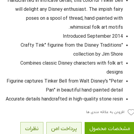
Handcrafted in intricate detail, this colorful Tinker Bell
will delight any Disney enthusiast. The impish fairy
poses on a spool of thread, hand-painted with
whimsical folk art motifs.
Introduced September 2014
"Crafty Tink" figurine from the Disney Traditions
collection by Jim Shore
Combines classic Disney characters with folk art
designs
Figurine captures Tinker Bell from Walt Disney's "Peter
Pan" in beautiful hand-painted detail
Accurate details handcrafted in high-quality stone resin
افزودن به علاقه مندی ها
مشخصات محصول
پرداخت امن
نظرات