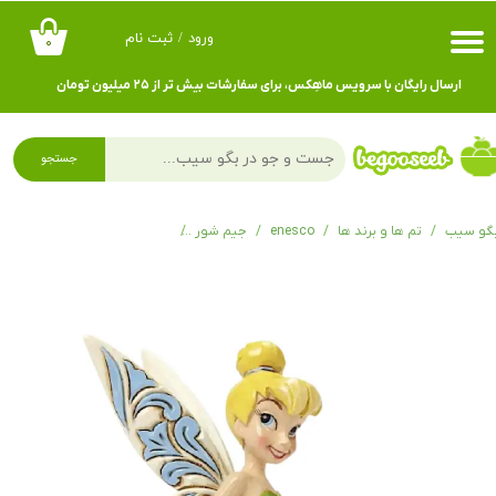
ورود
/
ثبت نام
۰
حساب کاربری من
ارسال رایگان با سرویس ماهِکس، برای سفارشات بیش تر از ۲۵ میلیون تومان
تغییر گذر واژه
سفارشات
جستجو
خروج از حساب کاربری
گو سیب
تم ها و برند ها
enesco
جیم شور
فیگور تینکربل Tinker Bell Personality Pose