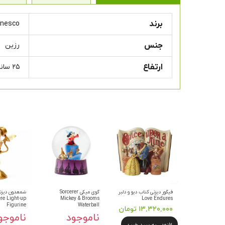
برند
Enesco
جنس
رزین
ارتفاع
۲۵ سانتی متر
فیگور دیزنی کتاب دیو و دلبر
گوی میکی Sorcerer
شمعدون دیزنی
re Light-up
Mickey & Brooms
Love Endures
Figurine
Waterball
۱۳,۳۲۰,۰۰۰ تومان
ناموجود
ناموجو
افزودن به سبد خرید