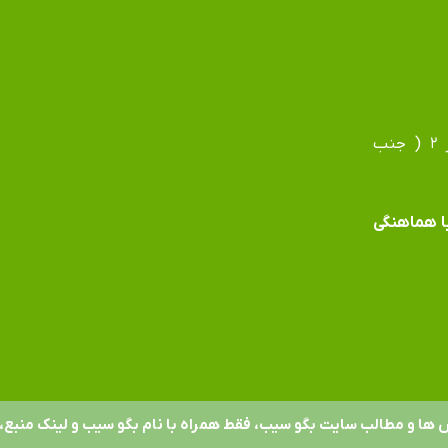
آدرس دفتر: مشهد، بلوار فردوسی، بلوار جانباز، جانباز ۲ ( جنب
 با هماهنگی
 ها و مطالب سایت بگو سیب، فقط همراه با نام بگو سیب و لینک منبع، 