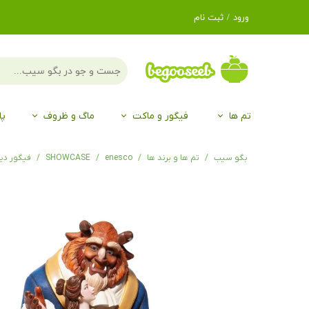
ورود
/
ثبت نام
حساب کاربری من
تغییر گذر واژه
سفارشات
تم ها
فیگور و ماکت
ماگ و ظروف
پا
خروج از حساب
کاربری
لگو LEGO®
برند Duo
برند EGAN
موجو mojo
لگو LEGO®
حیوانات موجو mojo
برند Duo
بگو سیب
تم ها و برند ها
enesco
SHOWCASE
فیگور دیو و دلبر st