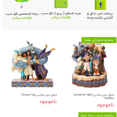
خرید قسطی ( رزرو ) بگو سیب
پرداخت امن بانکی و
بیمه اختصاصی بگو سیب
اطلاعات بیشتر
گارانتی برگشت وجه
اطلاعات بیشتر
تخفیف فشردگی جعبه
فیگور دیزنی علائدین Carved by Heart
فیگور دیزنی علائدین Group Hug!
Aladdin
ناموجود
ناموجود
تخفیف بابت دسته چراغ