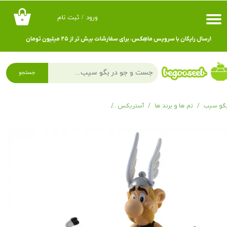
ورود
/
ثبت نام
۰
حساب کاربری من
ارسال رایگان با سرویس ماهِکس، برای سفارشات بیش تر از ۲۵ میلیون تومان
تغییر گذر واژه
سفارشات
جستجو
خروج از حساب کاربری
گو سیب
تم ها و برند ها
آستریکس
فیگور آستریکس Astérix next to a pile of comics